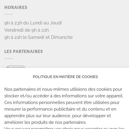
HORAIRES
9h à 23h du Lundi au Jeudi
Vendredi de 9h à 21h
9h à 21h le Samedi et Dimanche
LES PARTENAIRES
POLITIQUE EN MATIÈRE DE COOKIES
Nos partenaires et nous-mêmes utilisions des cookies pour
stocker et/ou accéder à des informations sur votre appareil.
Ces informations personnelles peuvent être utilisées pour
mesurer la performance publicitaire et du contenu et en
LES SALLES CLIMB UP
apprendre plus sur leur audience, pour développer et
améliorer les produits de nos partenaires.
Climb Up vous accueille dans ses salles, partout en
Vous pouvez paramétrer vos choix pour accepter ou non les