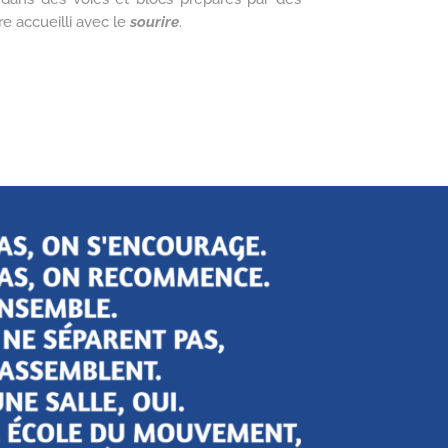
e accueilli avec le
sourire
.