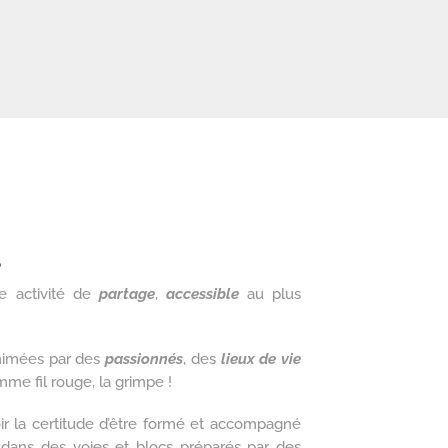
P
ne activité de
partage
,
accessible
au plus
animées par des
passionnés
, des
lieux de vie
e fil rouge, la grimpe !
ir la certitude d’être formé et accompagné
 dans des voies et blocs préparés par des