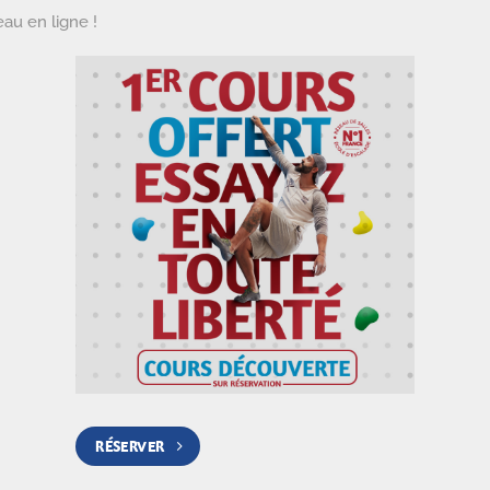
au en ligne !
RÉSERVER