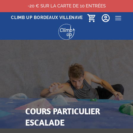
-20 € SUR LA CARTE DE 10 ENTRÉES
Passer
CLIMB UP BORDEAUX VILLENAVE
au
contenu
COURS PARTICULIER
ESCALADE