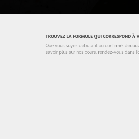
TROUVEZ LA FORMULE QUI CORRESPOND À V
Que vous soyez débutant ou confirmé, découvrez
savoir plus sur nos cours, rendez-vous dans l