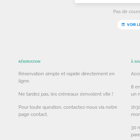
RÉSERVATION
À SA
Réservation simple et rapide directement en
Acce
ligne.
8 en
Ne tardez pas, les créneaux s’envolent vite !
un 
Pour toute question, contactez-nous via notre
1h30
page contact.
moni
30 m
pare