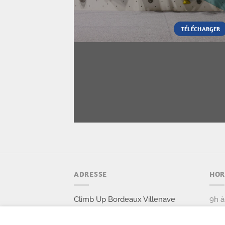
TÉLÉCHARGER
ADRESSE
HOR
Climb Up Bordeaux Villenave
9h à
32 rue Jean Pagès
Vend
33 140 Villenave d'Ornon
9h à