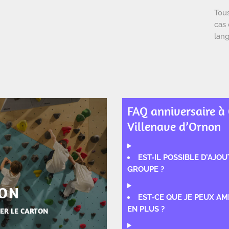
Tous
cas 
lang
FAQ anniversaire à
Villenave d’Ornon
EST-IL POSSIBLE D’AJ
GROUPE ?
ION
EST-CE QUE JE PEUX A
EN PLUS ?
ER LE CARTON