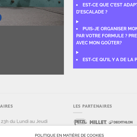
EST-CE QUE C’EST ADAP
D’ESCALADE ?
PUIS-JE ORGANISER MO
PAR VOTRE FORMULE ? PRE
AVEC MON GOÛTER?
EST-CE QU’IL Y A DE LA 
AIRES
LES PARTENAIRES
 23h du Lundi au Jeudi
redi de 9h à 21h
 21h le Samedi et Dimanche
POLITIQUE EN MATIÈRE DE COOKIES