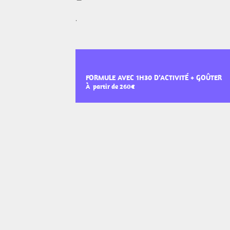
.
FORMULE AVEC 1H30 D’ACTIVITÉ + GOÛTER
À partir de 260€