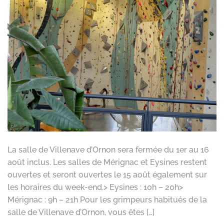
La salle de Villenave d’Ornon sera fermée du 1er au 16
août inclus. Les salles de Mérignac et Eysines restent
ouvertes et seront ouvertes le 15 août également sur
les horaires du week-end.> Eysines : 10h – 20h>
Mérignac : 9h – 21h Pour les grimpeurs habitués de la
salle de Villenave d’Ornon, vous êtes […]