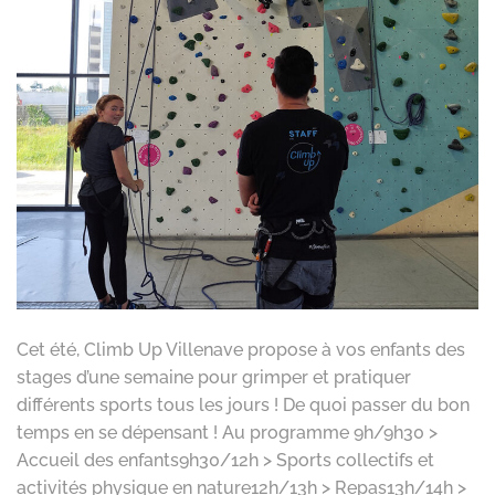
Cet été, Climb Up Villenave propose à vos enfants des
stages d’une semaine pour grimper et pratiquer
différents sports tous les jours ! De quoi passer du bon
temps en se dépensant ! Au programme 9h/9h30 >
Accueil des enfants9h30/12h > Sports collectifs et
activités physique en nature12h/13h > Repas13h/14h >