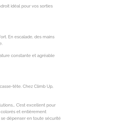
ndroit idéal pour vos sorties
ffort. En escalade, des mains
e.
ture constante et agréable
du casse-tête. Chez Climb Up,
lutions… C’est excellent pour
colorés et entièrement
nt se dépenser en toute sécurité