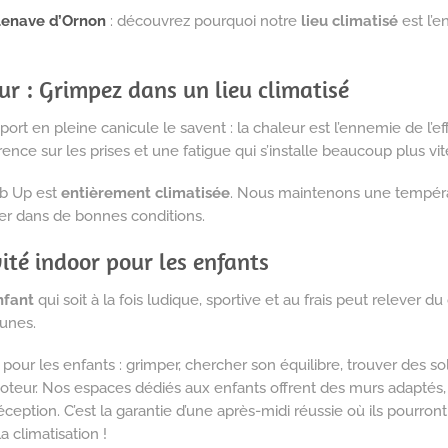
lenave d’Ornon
: découvrez pourquoi notre
lieu climatisé
est l’e
ur : Grimpez dans un lieu climatisé
port en pleine canicule le savent : la chaleur est l’ennemie de l’e
ence sur les prises et une fatigue qui s’installe beaucoup plus vit
mb Up est
entièrement climatisée
. Nous maintenons une tempéra
er dans de bonnes conditions.
ivité indoor pour les enfants
nfant
qui soit à la fois ludique, sportive et au frais peut relever 
eunes.
 pour les enfants : grimper, chercher son équilibre, trouver des so
eur. Nos espaces dédiés aux enfants offrent des murs adaptés, 
réception. C’est la garantie d’une après-midi réussie où ils pourro
 climatisation !