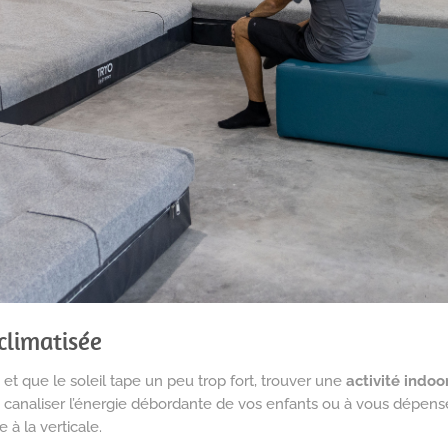
 climatisée
et que le soleil tape un peu trop fort, trouver une
activité indoor
canaliser l’énergie débordante de vos enfants ou à vous dépenser 
e à la verticale.