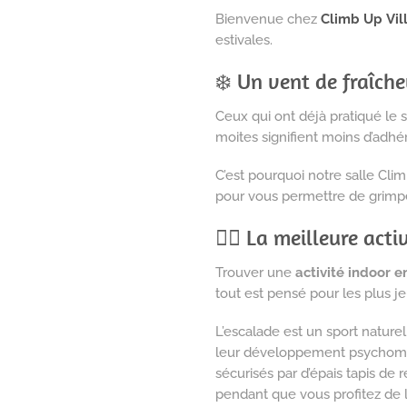
Bienvenue chez
Climb Up
Vil
estivales.
❄️ Un vent de fraîche
Ceux qui ont déjà pratiqué le s
moites signifient moins d’adhér
C’est pourquoi notre salle Cli
pour vous permettre de grimp
🧗‍♀️ La meilleure act
Trouver une
activité indoor e
tout est pensé pour les plus j
L’escalade est un sport naturel
leur développement psychomot
sécurisés par d’épais tapis de 
pendant que vous profitez de la